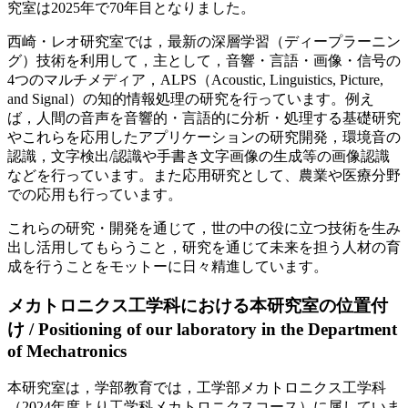
究室は2025年で70年目となりました。
西崎・レオ研究室では，最新の深層学習（ディープラーニン
グ）技術を利用して，主として，音響・言語・画像・信号の
4つのマルチメディア，ALPS（Acoustic, Linguistics, Picture,
and Signal）の知的情報処理の研究を行っています。例え
ば，人間の音声を音響的・言語的に分析・処理する基礎研究
やこれらを応用したアプリケーションの研究開発，環境音の
認識，文字検出/認識や手書き文字画像の生成等の画像認識
などを行っています。また応用研究として、農業や医療分野
での応用も行っています。
これらの研究・開発を通じて，世の中の役に立つ技術を生み
出し活用してもらうこと，研究を通じて未来を担う人材の育
成を行うことをモットーに日々精進しています。
メカトロニクス工学科における本研究室の位置付
け / Positioning of our laboratory in the Department
of Mechatronics
本研究室は，学部教育では，工学部メカトロニクス工学科
（2024年度より工学科メカトロニクスコース）に属していま